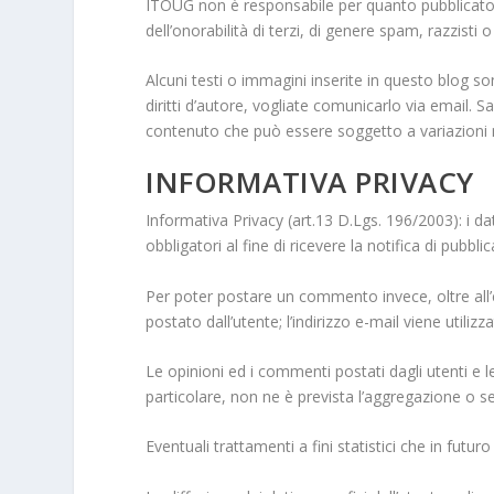
ITOUG non è responsabile per quanto pubblicato da
dell’onorabilità di terzi, di genere spam, razzist
Alcuni testi o immagini inserite in questo blog so
diritti d’autore, vogliate comunicarlo via email. 
contenuto che può essere soggetto a variazioni 
INFORMATIVA PRIVACY
Informativa Privacy (art.13 D.Lgs. 196/2003): i dat
obbligatori al fine di ricevere la notifica di pubbli
Per poter postare un commento invece, oltre all
postato dall’utente; l’indirizzo e-mail viene utiliz
Le opinioni ed i commenti postati dagli utenti e l
particolare, non ne è prevista l’aggregazione o se
Eventuali trattamenti a fini statistici che in fu