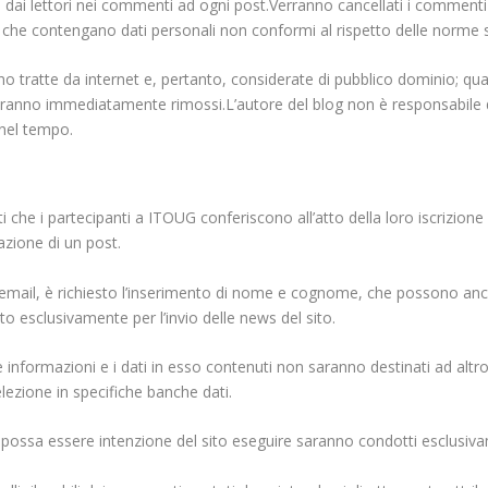
i lettori nei commenti ad ogni post.Verranno cancellati i commenti ri
i o che contengano dati personali non conformi al rispetto delle norme s
no tratte da internet e, pertanto, considerate di pubblico dominio; qua
Saranno immediatamente rimossi.L’autore del blog non è responsabile dei
nel tempo.
i che i partecipanti a ITOUG conferiscono all’atto della loro iscrizione s
cazione di un post.
’email, è richiesto l’inserimento di nome e cognome, che possono a
zato esclusivamente per l’invio delle news del sito.
e informazioni e i dati in esso contenuti non saranno destinati ad altr
lezione in specifiche banche dati.
turo possa essere intenzione del sito eseguire saranno condotti esclus