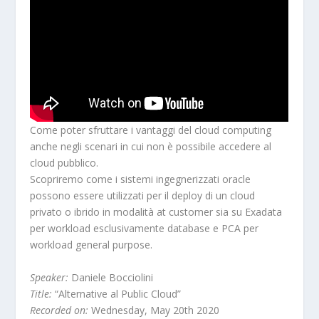
Come poter sfruttare i vantaggi del cloud computing
anche negli scenari in cui non è possibile accedere al
cloud pubblico.
Scopriremo come i sistemi ingegnerizzati oracle
possono essere utilizzati per il deploy di un cloud
privato o ibrido in modalità at customer sia su Exadata
per workload esclusivamente database e PCA per
workload general purpose.
Speaker:
Daniele Bocciolini
Title:
“Alternative al Public Cloud”
Recorded on:
Wednesday, May 20th 2020