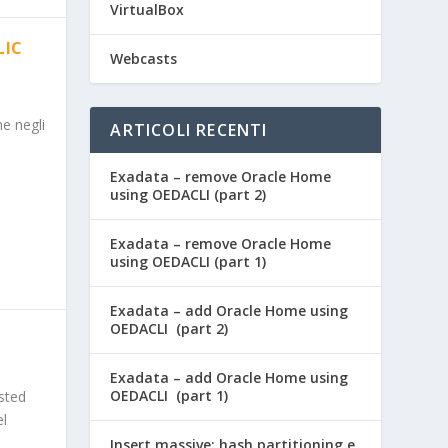
VirtualBox
LIC
Webcasts
e negli
ARTICOLI RECENTI
Exadata – remove Oracle Home
using OEDACLI (part 2)
Exadata – remove Oracle Home
using OEDACLI (part 1)
Exadata – add Oracle Home using
OEDACLI (part 2)
Exadata – add Oracle Home using
OEDACLI (part 1)
ested
el
Insert massive: hash partitioning e