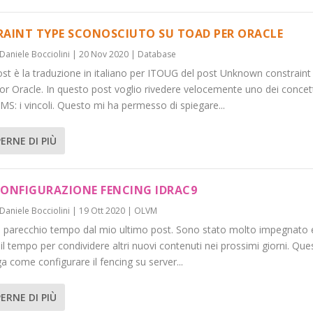
AINT TYPE SCONOSCIUTO SU TOAD PER ORACLE
Daniele Bocciolini
|
20 Nov 2020
|
Database
st è la traduzione in italiano per ITOUG del post Unknown constraint
or Oracle. In questo post voglio rivedere velocemente uno dei concet
S: i vincoli. Questo mi ha permesso di spiegare...
ERNE DI PIÙ
ONFIGURAZIONE FENCING IDRAC9
Daniele Bocciolini
|
19 Ott 2020
|
OLVM
o parecchio tempo dal mio ultimo post. Sono stato molto impegnato 
 il tempo per condividere altri nuovi contenuti nei prossimi giorni. Que
a come configurare il fencing su server...
ERNE DI PIÙ