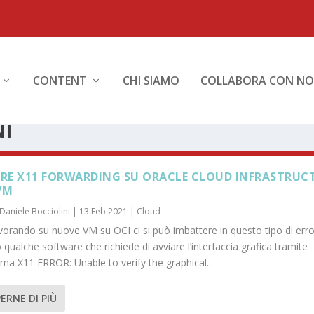
CONTENT
CHI SIAMO
COLLABORA CON NO
NI
ARE X11 FORWARDING SU ORACLE CLOUD INFRASTRUC
VM
Daniele Bocciolini
|
13 Feb 2021
|
Cloud
vorando su nuove VM su OCI ci si può imbattere in questo tipo di err
qualche software che richiede di avviare l’interfaccia grafica tramite
ema X11 ERROR: Unable to verify the graphical...
ERNE DI PIÙ