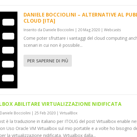
DANIELE BOCCIOLINI – ALTERNATIVE AL PUB
CLOUD [ITA]
Inserito da
Daniele Bocciolini
|
20 Mag 2020
|
Webcasts
Come poter sfruttare i vantaggi del cloud computing anch
scenari in cui non è possibile...
PER SAPERNE DI PIÙ
LBOX ABILITARE VIRTUALIZZAZIONE NIDIFICATA
Daniele Bocciolini
|
25 Feb 2020
|
VirtualBox
st è la traduzione in italiano per ITOUG del post Virtualbox enable n
tion Uso Oracle VM Virtualbox sul mio portatile e a volte ho bisogno d
er la virtualizzazione nidificata. Virtualbox dalla...