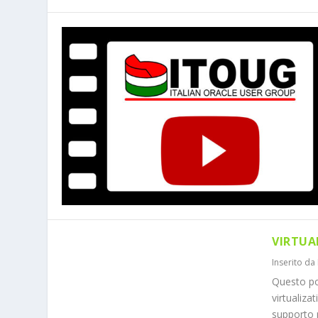
VIRTUA
Inserito da
Questo po
virtualiza
supporto p