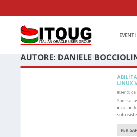
EVENTI
AUTORE:
DANIELE BOCCIOLI
ABILIT
LINUX 
Inserito da
Spesso la
invocando 
sottosist
PER SAP