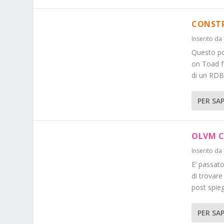
CONSTR
Inserito da
Questo po
on Toad f
di un RDBM
PER SAP
OLVM C
Inserito da
E’ passat
di trovare
post spieg
PER SAP